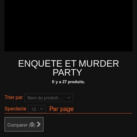
ENQUÊTE ET MURDER
PARTY
Il y a 27 produits.
Trier par
Nom du produit: de A à Z
Par page
Spectacle
12
0
Comparer (
)