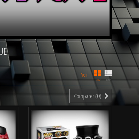
QUE
Voir:
Grille
Liste
Comparer (
0
)