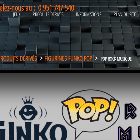
elez-nous au :
0 951 747 540
L
JEUX
PRODUITS DÉRIVÉS
INFORMATIONS
PLAN DU SITE
PRODUITS DÉRIVÉS
>
FIGURINES FUNKO POP
>
POP ROCK MUSIQUE