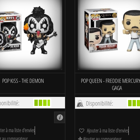
POP KISS - THE DEMON
POP QUEEN - FREDDIE MERCURY
GAGA
onibilité:
Disponibilité:
ter à ma liste d'envies
Ajouter à ma liste d'envies
r au comparateur
Ajouter au comparateur