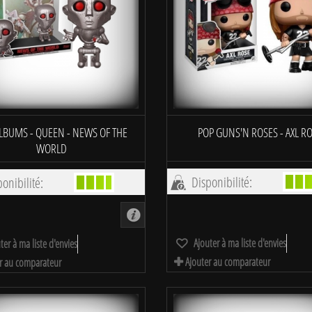
LBUMS - QUEEN - NEWS OF THE
POP GUNS'N ROSES - AXL R
WORLD
Disponibilité:
onibilité:
Ajouter à ma liste d'envies
ter à ma liste d'envies
Ajouter au comparateur
r au comparateur