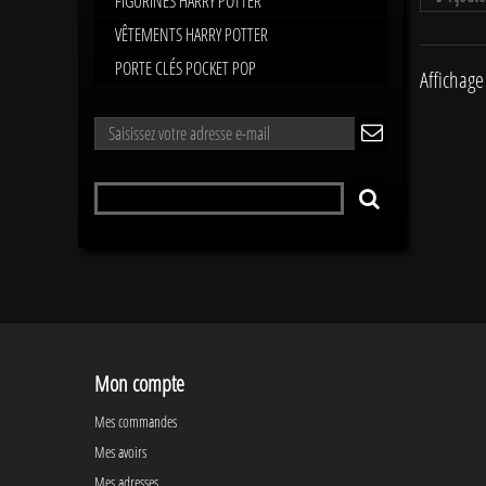
FIGURINES HARRY POTTER
VÊTEMENTS HARRY POTTER
PORTE CLÉS POCKET POP
Affichage 
LETTRE
ok
D'INFORMATIONS
Rechercher
RECHERCHER
un
produit
Mon compte
Mes commandes
Mes avoirs
Mes adresses