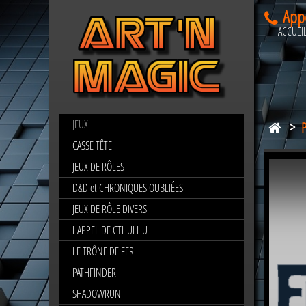
App
ACCUEI
JEUX
>
POP
ROCK
CASSE TÊTE
MUSIQUE
JEUX DE RÔLES
D&D et CHRONIQUES OUBLIÉES
JEUX DE RÔLE DIVERS
L'APPEL DE CTHULHU
LE TRÔNE DE FER
PATHFINDER
SHADOWRUN