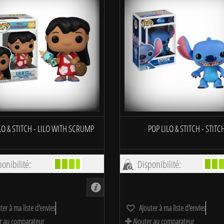
LO & STITCH - LILO WITH SCRUMP
POP LILO & STITCH - STITC
onibilité:
Disponibilité:
ter à ma liste d'envies
Ajouter à ma liste d'envies
r au comparateur
Ajouter au comparateur