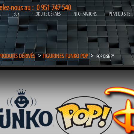
elez-nous au :
0 951 747 540
L
JEUX
PRODUITS DÉRIVÉS
INFORMATIONS
PLAN DU SITE
PRODUITS DÉRIVÉS
>
FIGURINES FUNKO POP
>
POP DISNEY