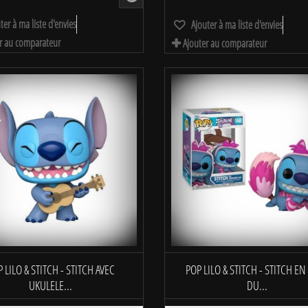
ter à ma liste d'envies
Ajouter à ma liste d'envies
r au comparateur
Ajouter au comparateur
 LILO & STITCH - STITCH AVEC
POP LILO & STITCH - STITCH EN
UKULELE...
DU...