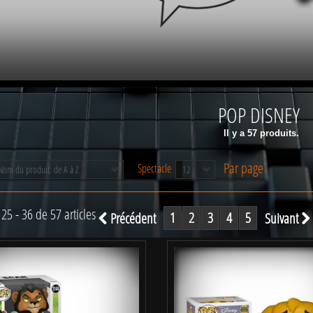
POP DISNEY
Il y a 57 produits.
Par page
Spectacle
Nom du produit: de A à Z
12
 25 - 36 de 57 articles
1
2
3
4
5
Précédent
Suivant