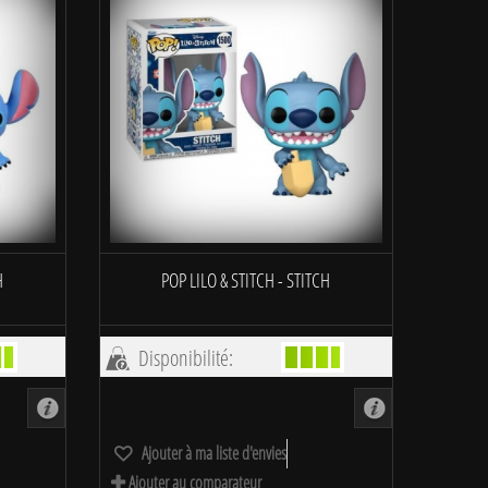
H
POP LILO & STITCH - STITCH
Disponibilité:
Ajouter à ma liste d'envies
Ajouter au comparateur