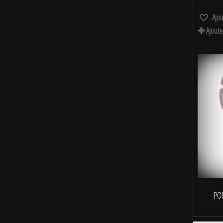
Ajou
Ajoute
POP