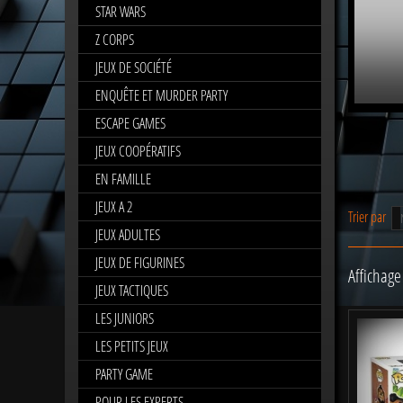
STAR WARS
Z CORPS
JEUX DE SOCIÉTÉ
ENQUÊTE ET MURDER PARTY
ESCAPE GAMES
JEUX COOPÉRATIFS
EN FAMILLE
JEUX A 2
Trier par
JEUX ADULTES
JEUX DE FIGURINES
Affichage
JEUX TACTIQUES
LES JUNIORS
LES PETITS JEUX
PARTY GAME
POUR LES EXPERTS