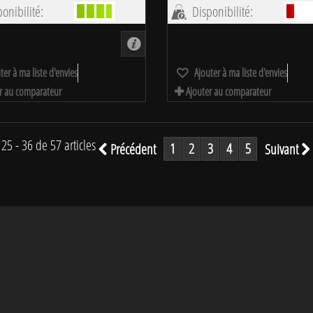
onibilité:
Disponibilité:
ter à ma liste d'envies
Ajouter à ma liste d'envies
r au comparateur
Ajouter au comparateur
 25 - 36 de 57 articles
1
2
3
4
5
Précédent
Suivant