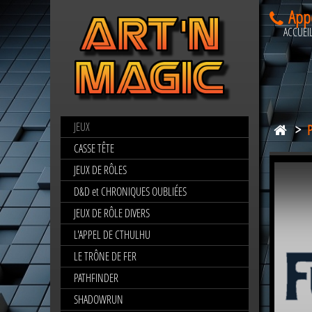
App
ACCUEI
JEUX
>
POP
DISNEY
CASSE TÊTE
JEUX DE RÔLES
D&D et CHRONIQUES OUBLIÉES
JEUX DE RÔLE DIVERS
L'APPEL DE CTHULHU
LE TRÔNE DE FER
PATHFINDER
SHADOWRUN