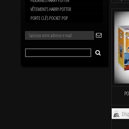
FIGURINES HARRY POTTER
VÊTEMENTS HARRY POTTER
PORTE CLÉS POCKET POP
LETTRE
ok
D'INFORMATIONS
Rechercher
RECHERCHER
un
produit
PO
Disp