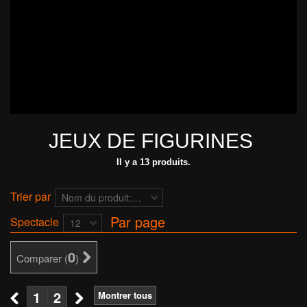
JEUX DE FIGURINES
Il y a 13 produits.
Trier par
Nom du produit: de A à Z
Par page
Spectacle
12
0
Comparer (
)
1
2
Montrer tous