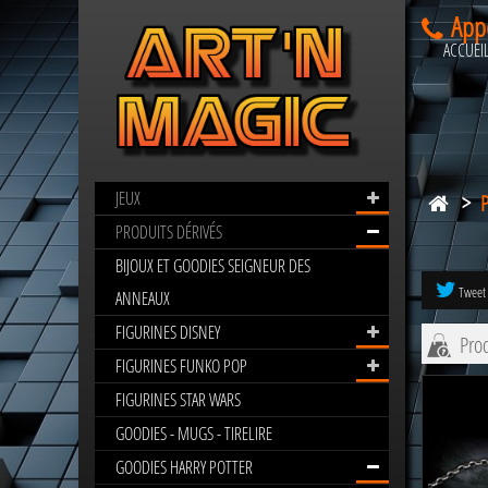
App
ACCUEI
JEUX
>
BIJOUX
HARRY
PRODUITS DÉRIVÉS
POTTER
BIJOUX ET GOODIES SEIGNEUR DES
Tweet
ANNEAUX
FIGURINES DISNEY
Prod
FIGURINES FUNKO POP
FIGURINES STAR WARS
GOODIES - MUGS - TIRELIRE
GOODIES HARRY POTTER