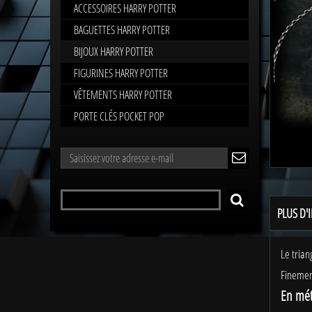
ACCESSOIRES HARRY POTTER
BAGUETTES HARRY POTTER
BIJOUX HARRY POTTER
FIGURINES HARRY POTTER
VÊTEMENTS HARRY POTTER
PORTE CLÉS POCKET POP
LETTRE
ok
D'INFORMATIONS
Rechercher
RECHERCHER
un
PLUS D'
produit
Le trian
Finement
En mét