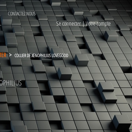
CONTACTEZ NOUS
Se connecter
|
Votre compte
TER
>
COLLIER DE XENOPHILIUS LOVEGOOD
OPHILIUS