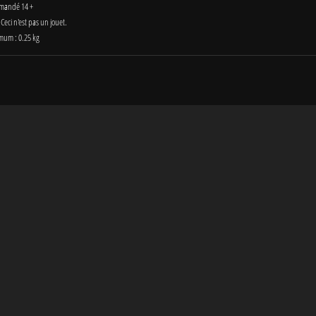
mandé 14 +
 Ceci n'est pas un jouet.
mum : 0.25 kg