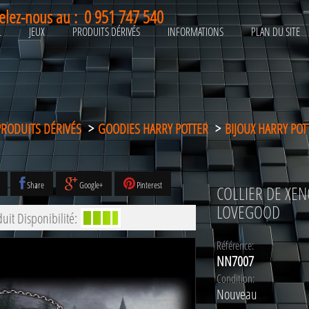
elez-nous au :
0 951 747 540
L
JEUX
PRODUITS DÉRIVÉS
INFORMATIONS
PLAN DU SITE
PRODUITS DÉRIVÉS
>
GOODIES HARRY POTTER
>
BIJOUX HARRY POT
Share
Google+
Pinterest
COLLIER DE XEN
LOVEGOOD
uit Disponibilité:
Référence:
NN7007
Condition:
Nouveau