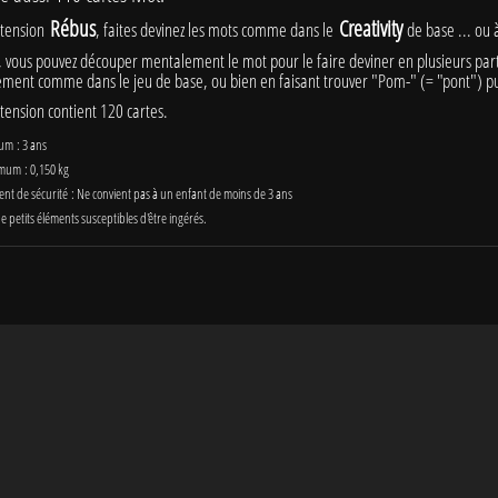
Rébus
Creativity
xtension
, faites devinez les mots comme dans le
de base ... ou à
, vous pouvez découper mentalement le mot pour le faire deviner en plusieurs par
ment comme dans le jeu de base, ou bien en faisant trouver "Pom-" (= "pont") pui
tension contient 120 cartes.
um : 3 ans
mum : 0,150 kg
ent de sécurité : Ne convient pas à un enfant de moins de 3 ans
e petits éléments susceptibles d'être ingérés.