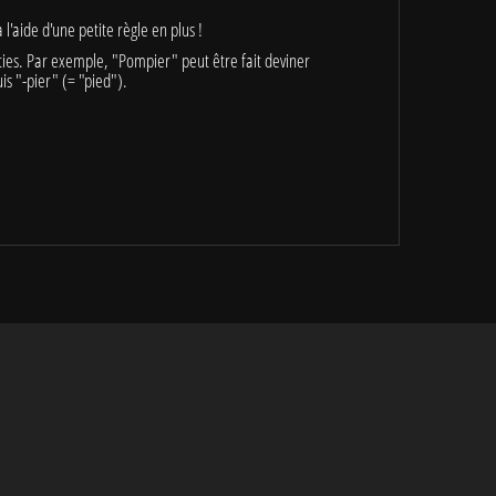
 l'aide d'une petite règle en plus !
ties. Par exemple, "Pompier" peut être fait deviner
s "-pier" (= "pied").