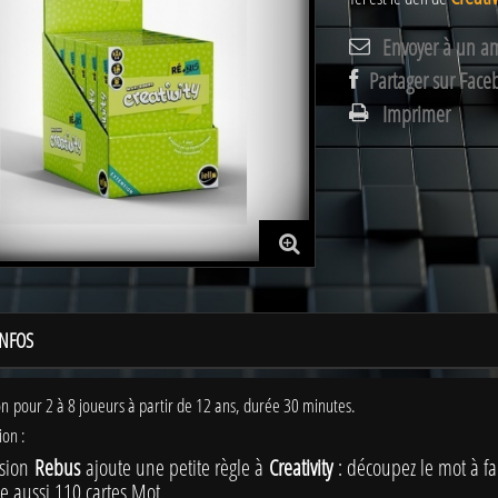
Envoyer à un a
Partager sur Face
Imprimer
INFOS
n pour 2 à 8 joueurs à partir de 12 ans, durée 30 minutes.
ion :
nsion
Rebus
ajoute une petite règle à
Creativity
: découpez le mot à fai
e aussi 110 cartes Mot.