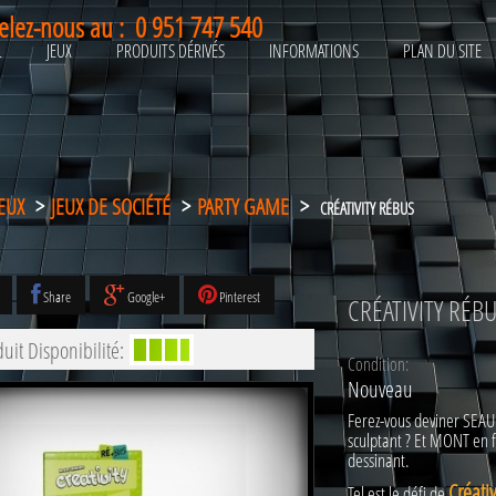
elez-nous au :
0 951 747 540
L
JEUX
PRODUITS DÉRIVÉS
INFORMATIONS
PLAN DU SITE
JEUX
>
JEUX DE SOCIÉTÉ
>
PARTY GAME
>
CRÉATIVITY RÉBUS
Share
Google+
Pinterest
CRÉATIVITY RÉB
uit Disponibilité:
Condition:
Nouveau
Ferez-vous deviner SEA
sculptant ? Et MONT en 
dessinant.
Créati
Tel est le défi de