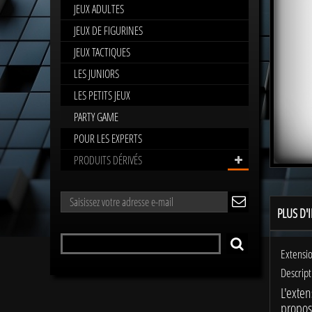
JEUX ADULTES
JEUX DE FIGURINES
JEUX TACTIQUES
LES JUNIORS
LES PETITS JEUX
PARTY GAME
POUR LES EXPERTS
PRODUITS DÉRIVÉS
LETTRE
PLUS D'
ok
D'INFORMATIONS
Rechercher
RECHERCHER
un
Extensio
produit
Descript
L'exte
propos