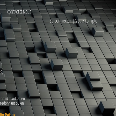
CONTACTEZ NOUS
Se connecter
|
Votre compte
US
U en mimant ou en
fredonnant ou en
vity Rébus
.