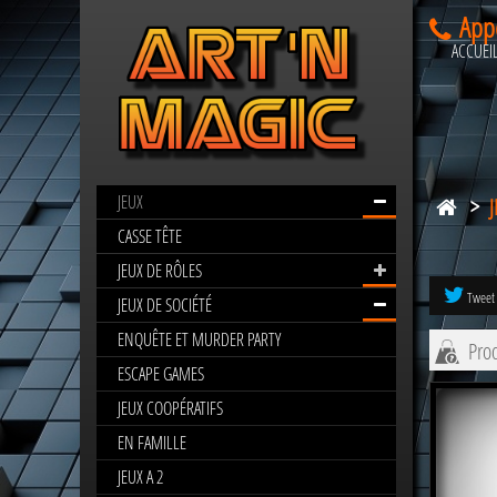
App
ACCUEI
JEUX
>
PARTY
GAME
CASSE TÊTE
JEUX DE RÔLES
Tweet
JEUX DE SOCIÉTÉ
ENQUÊTE ET MURDER PARTY
Prod
ESCAPE GAMES
JEUX COOPÉRATIFS
EN FAMILLE
JEUX A 2