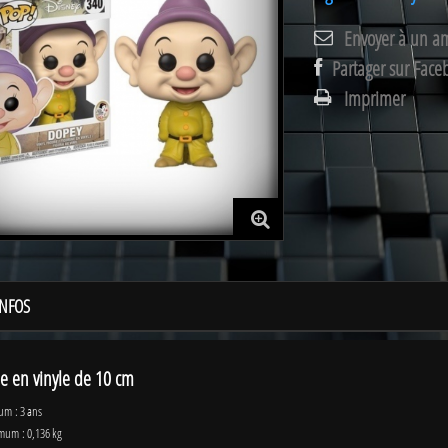
Envoyer à un a
Partager sur Face
Imprimer
INFOS
ne en vinyle de 10 cm
um : 3 ans
mum : 0,136 kg