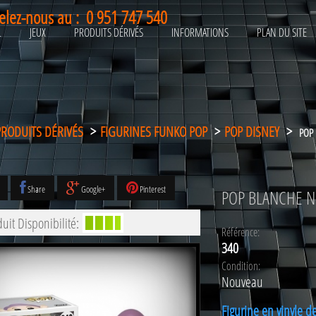
elez-nous au :
0 951 747 540
L
JEUX
PRODUITS DÉRIVÉS
INFORMATIONS
PLAN DU SITE
PRODUITS DÉRIVÉS
>
FIGURINES FUNKO POP
>
POP DISNEY
>
POP 
Share
Google+
Pinterest
POP BLANCHE NE
uit Disponibilité:
Référence:
340
Condition:
Nouveau
Figurine en vinyle d