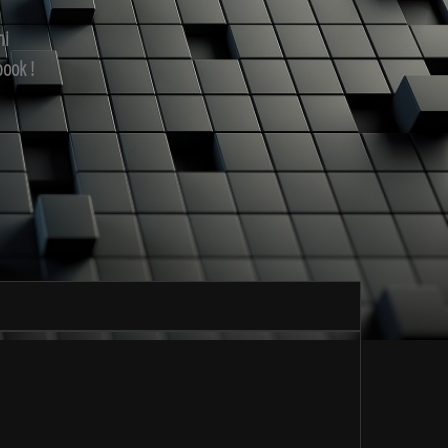
mi
book !