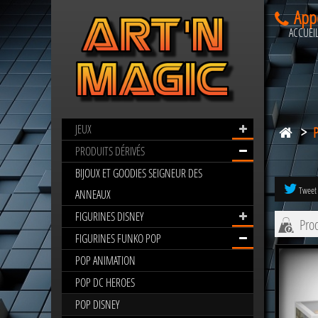
App
ACCUEI
JEUX
>
POP
DISNEY
PRODUITS DÉRIVÉS
BIJOUX ET GOODIES SEIGNEUR DES
Tweet
ANNEAUX
FIGURINES DISNEY
Prod
FIGURINES FUNKO POP
POP ANIMATION
POP DC HEROES
POP DISNEY