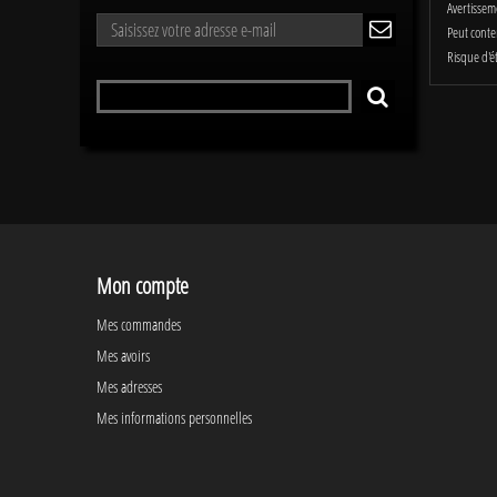
Avertissem
LETTRE
Peut conten
ok
D'INFORMATIONS
Risque d'é
Rechercher
RECHERCHER
un
produit
Mon compte
Mes commandes
Mes avoirs
Mes adresses
Mes informations personnelles