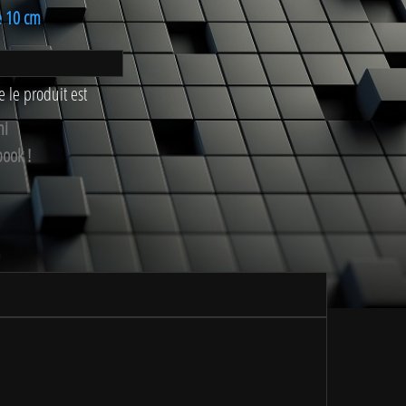
e 10 cm
 le produit est
mi
book !