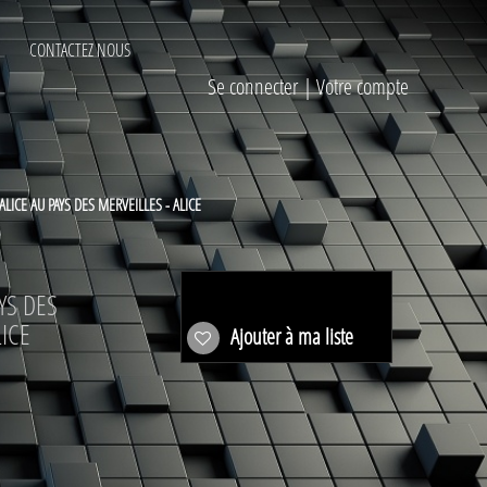
CONTACTEZ NOUS
Se connecter
|
Votre compte
ALICE AU PAYS DES MERVEILLES - ALICE
YS DES
LICE
Ajouter à ma liste