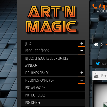
App
ACCUEI
JEUX
>
POP
DISNEY
PRODUITS DÉRIVÉS
BIJOUX ET GOODIES SEIGNEUR DES
Tweet
ANNEAUX
FIGURINES DISNEY
Prod
FIGURINES FUNKO POP
POP ANIMATION
POP DC HEROES
POP DISNEY