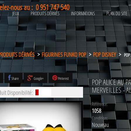
elez-nous au :
0 951 747 540
L
JEUX
PRODUITS DÉRIVÉS
INFORMATIONS
PLAN DU SITE
PRODUITS DÉRIVÉS
>
FIGURINES FUNKO POP
>
POP DISNEY
>
POP 
Share
Google+
Pinterest
POP ALICE AU PA
MERVEILLES - A
uit Disponibilité:
Référence:
1058
Condition:
Nouveau