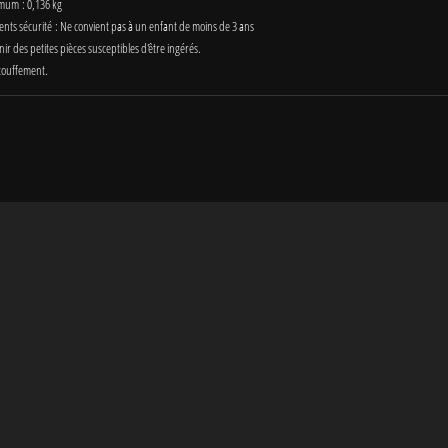
mum : 0,136 kg
ents sécurité : Ne convient pas à un enfant de moins de 3 ans
ir des petites pièces susceptibles d'être ingérés.
touffement.