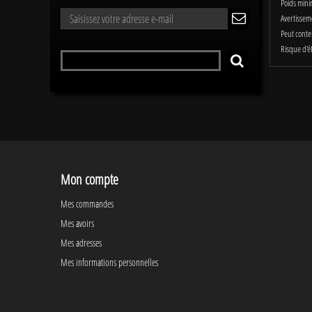
Poids mini
Avertissem
LETTRE
Peut conten
ok
D'INFORMATIONS
Risque d'é
Rechercher
RECHERCHER
un
produit
Mon compte
Mes commandes
Mes avoirs
Mes adresses
Mes informations personnelles