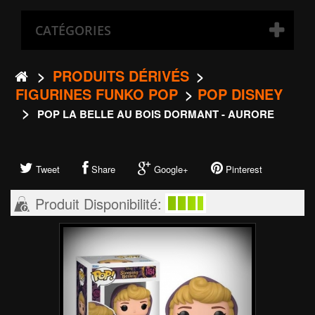
CATÉGORIES
>
PRODUITS DÉRIVÉS
>
FIGURINES FUNKO POP
>
POP DISNEY
>
POP LA BELLE AU BOIS DORMANT - AURORE
Tweet
Share
Google+
Pinterest
Produit Disponibilité: