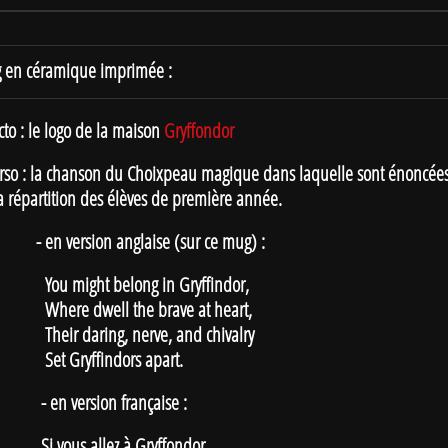
 en céramique imprimée :
cto : le logo de la maison
Gryffondor
erso : la chanson du Choixpeau magique dans laquelle sont énoncées 
la répartition des élèves de première année.
version anglaise (sur ce mug) :
might belong in Gryffindor,
e dwell the brave at heart,
r daring, nerve, and chivalry
Gryffindors apart.
 version française :
Si vous allez à Gryffondor