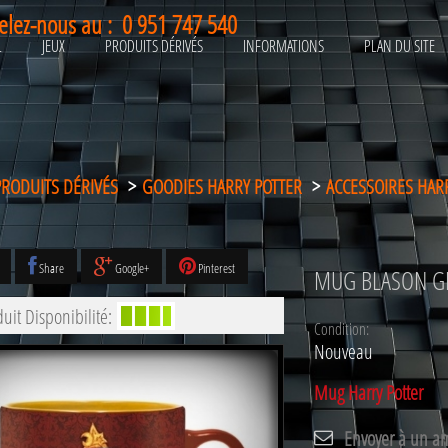
elez-nous au :
0 951 747 540
L
JEUX
PRODUITS DÉRIVÉS
INFORMATIONS
PLAN DU SITE
PRODUITS DÉRIVÉS
>
GOODIES HARRY POTTER
>
ACCESSOIRES HAR
Share
Google+
Pinterest
MUG BLASON G
uit Disponibilité:
Condition:
Nouveau
Mug Harry Potter
Envoyer à un a