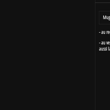
Mug
- au re
- au v
aussi 
- en 
You 
Wher
Thei
Set 
- en