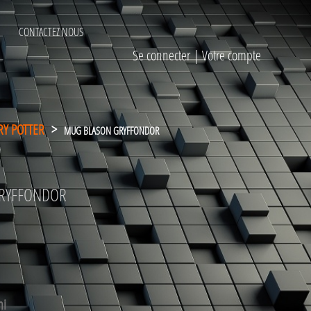
CONTACTEZ NOUS
Se connecter
|
Votre compte
RY POTTER
>
MUG BLASON GRYFFONDOR
RYFFONDOR
mi