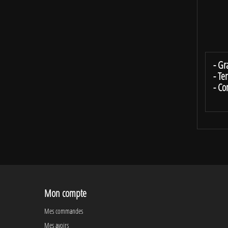
Vous
Les p
Sont
- Gr
- Te
- Co
Mon compte
Mes commandes
Mes avoirs