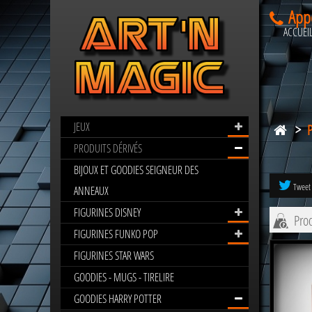
App
ACCUEI
JEUX
>
ACCESSOIRES
HARRY
PRODUITS DÉRIVÉS
POTTER
BIJOUX ET GOODIES SEIGNEUR DES
Tweet
ANNEAUX
FIGURINES DISNEY
Prod
FIGURINES FUNKO POP
FIGURINES STAR WARS
GOODIES - MUGS - TIRELIRE
GOODIES HARRY POTTER