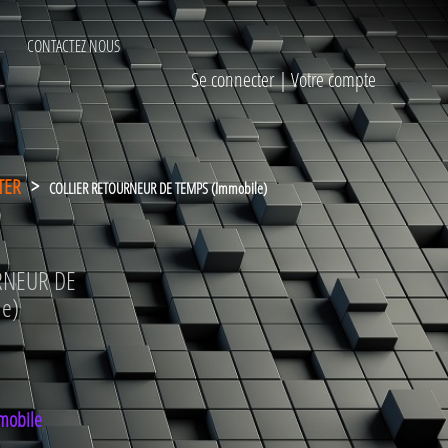
CONTACTEZ NOUS
Se connecter
|
Votre compte
TER
>
COLLIER RETOURNEUR DE TEMPS (Immobile)
RNEUR DE
e)
mmobile