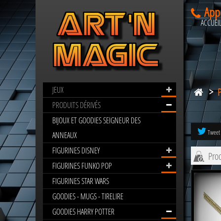
App
ACCUEI
JEUX
>
BIJOUX
HARRY
PRODUITS DÉRIVÉS
POTTER
BIJOUX ET GOODIES SEIGNEUR DES
Tweet
ANNEAUX
FIGURINES DISNEY
Prod
FIGURINES FUNKO POP
FIGURINES STAR WARS
GOODIES - MUGS - TIRELIRE
GOODIES HARRY POTTER