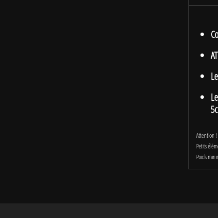
Co
AT
Le
Le
5
Attention 
Petits élé
Poids mini