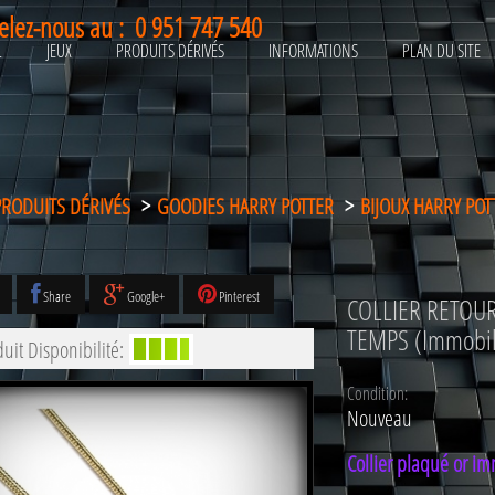
elez-nous au :
0 951 747 540
L
JEUX
PRODUITS DÉRIVÉS
INFORMATIONS
PLAN DU SITE
PRODUITS DÉRIVÉS
>
GOODIES HARRY POTTER
>
BIJOUX HARRY POT
Share
Google+
Pinterest
COLLIER RETOU
TEMPS (Immobil
uit Disponibilité:
Condition:
Nouveau
Collier plaqué or i