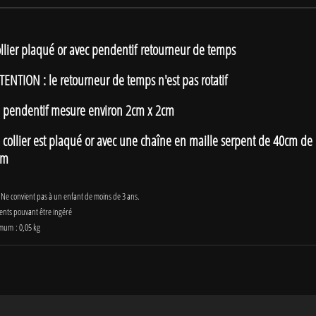
llier plaqué or avec pendentif retourneur de temps
TENTION : le retourneur de temps n'est pas rotatif
 pendentif mesure environ 2cm x 2cm
 collier est plaqué or avec une chaîne en maille serpent de 40cm de
cm
! Ne convient pas à un enfant de moins de 3 ans.
ments pouvant être ingéré
mum : 0,05 kg