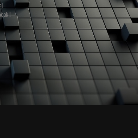
mi
book !