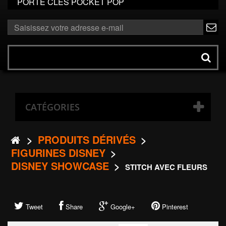
PORTE CLÉS POCKET POP
ok
Rechercher
un
produit
CATÉGORIES
>
PRODUITS DÉRIVÉS
>
FIGURINES DISNEY
>
DISNEY SHOWCASE
>
STITCH AVEC FLEURS
Tweet
Share
Google+
Pinterest