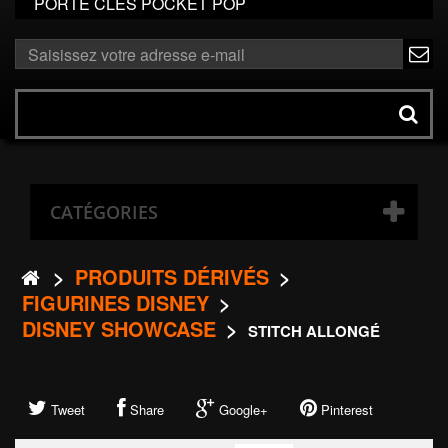
PORTE CLÉS POCKET POP
ok
Rechercher
un
produit
CATÉGORIES
>
PRODUITS DÉRIVÉS
>
FIGURINES DISNEY
>
DISNEY SHOWCASE
>
STITCH ALLONGÉ
Tweet
Share
Google+
Pinterest