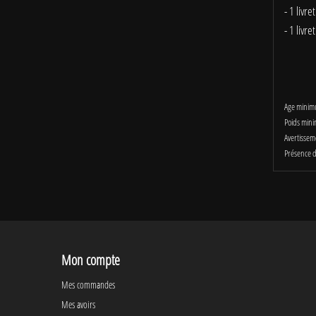
- 1 livre
- 1 livr
Age minim
Poids mini
Avertissem
Présence d
Mon compte
Mes commandes
Mes avoirs