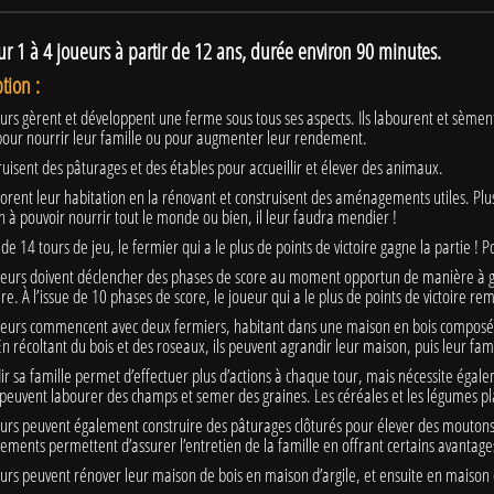
ur 1 à 4 joueurs à partir de 12 ans, durée environ 90 minutes.
tion :
urs gèrent et développent une ferme sous tous ses aspects. Ils labourent et sèmen
 pour nourrir leur famille ou pour augmenter leur rendement.
truisent des pâturages et des étables pour accueillir et élever des animaux.
iorent leur habitation en la rénovant et construisent des aménagements utiles. Plus
n à pouvoir nourrir tout le monde ou bien, il leur faudra mendier !
e de 14 tours de jeu, le fermier qui a le plus de points de victoire gagne la partie ! P
ueurs doivent déclencher des phases de score au moment opportun de manière à gag
re. À l’issue de 10 phases de score, le joueur qui a le plus de points de victoire re
oueurs commencent avec deux fermiers, habitant dans une maison en bois composée
En récoltant du bois et des roseaux, ils peuvent agrandir leur maison, puis leur fami
ir sa famille permet d’effectuer plus d’actions à chaque tour, mais nécessite égal
peuvent labourer des champs et semer des graines. Les céréales et les légumes pla
urs peuvent également construire des pâturages clôturés pour élever des moutons, d
ents permettent d’assurer l’entretien de la famille en offrant certains avantage
urs peuvent rénover leur maison de bois en maison d’argile, et ensuite en maison 