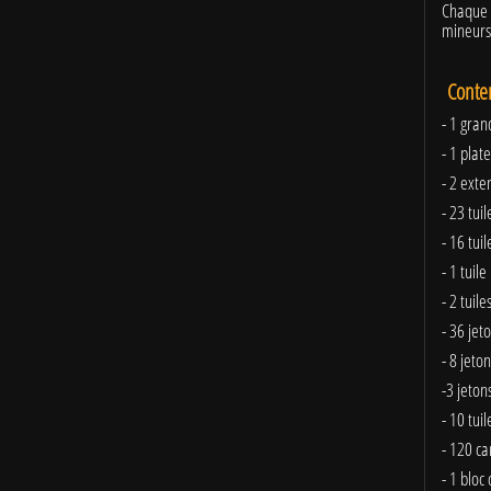
Chaque p
mineurs
Conte
- 1 gra
- 1 pla
- 2 exte
- 23 tui
- 16 tui
- 1 tuil
- 2 tuil
- 36 jet
- 8 jeto
-3 jeton
- 10 tui
- 120 ca
- 1 bloc