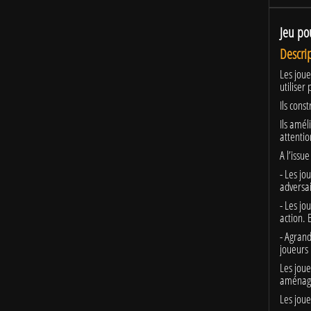
Jeu po
Descrip
Les joue
utiliser
Ils cons
Ils amél
attentio
A l’issu
- Les jo
adversai
- Les j
action. 
- Agrand
joueurs 
Les joue
aménagem
Les joue