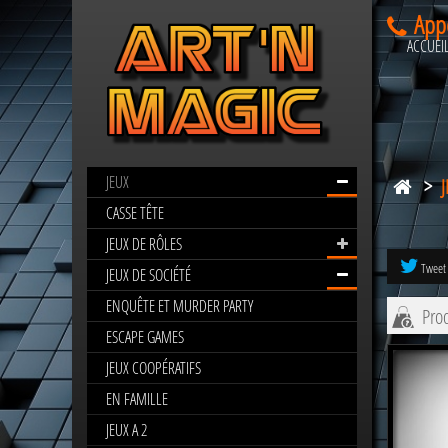
App
ACCUEI
JEUX
>
POUR
LES
CASSE TÊTE
EXPERTS
JEUX DE RÔLES
Tweet
JEUX DE SOCIÉTÉ
ENQUÊTE ET MURDER PARTY
Prod
ESCAPE GAMES
JEUX COOPÉRATIFS
EN FAMILLE
JEUX A 2