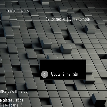
CONTACTEZ NOUS
Se connecter
|
Votre compte
Ajouter à ma liste
iance paysanne du
e plateau et de
à la tête d'une