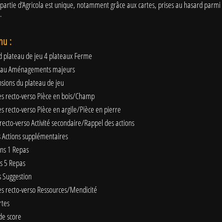
artie d’Agricola est unique, notamment grâce aux cartes, prises au hasard parmi 
.
nu :
nd plateau de jeu 4 plateaux Ferme
teau Aménagements majeurs
nsions du plateau de jeu
les recto-verso Pièce en bois/Champ
les recto-verso Pièce en argile/Pièce en pierre
e recto-verso Activité secondaire/Rappel des actions
es Actions supplémentaires
ons 1 Repas
ns 5 Repas
s Suggestion
les recto-verso Ressources/Mendicité
rtes
 de score