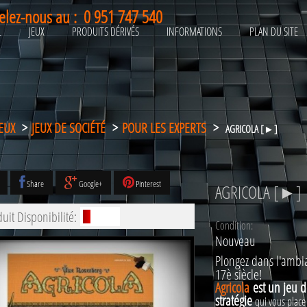
elez-nous au :
0 951 747 540
L
JEUX
PRODUITS DÉRIVÉS
INFORMATIONS
PLAN DU SITE
JEUX
>
JEUX DE SOCIÉTÉ
>
POUR LES EXPERTS
>
AGRICOLA [►]
Share
Google+
Pinterest
AGRICOLA [►]
uit Disponibilité:
Condition:
Nouveau
Plongez dans l'amb
17è siècle!
Agricola
est un jeu d
stratégie
qui vous place 