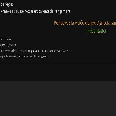
t de règles
et Annexe et 10 sachets transparents de rangement
Retrouvez la vidéo du jeu Agricola s
Présentation
um : 3 ans
mum : 1,850 kg
ent de sécurité : Ne convient pas à un enfant de moins de 3 ans
e petits éléments susceptibles d'être ingérés.