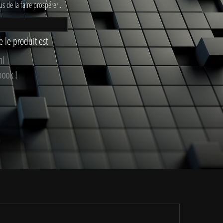
us de la faire prospérer...
 le produit est
mi
book !